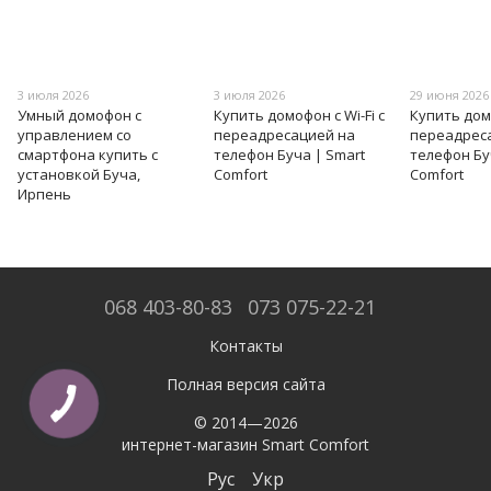
3 июля 2026
3 июля 2026
29 июня 2026
Умный домофон с
Купить домофон с Wi-Fi с
Купить домо
управлением со
переадресацией на
переадрес
смартфона купить с
телефон Буча | Smart
телефон Бу
установкой Буча,
Comfort
Comfort
Ирпень
068 403-80-83
073 075-22-21
Контакты
Полная версия сайта
© 2014—2026
интернет-магазин Smart Comfort
Рус
Укр