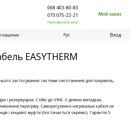
068 403-80-83
Мой заказ
073 075-22-21
Перезвонить вам?
Вход
Рус
оглашение
абель EASYTHERM
шнього застосування: системи сніготанення для покрівель,
х і резервуарах. Стійкі до УФВ. У деяких випадках,
икнення перегріву. Саморегулюючі нагрівальні кабелі не
ів і кінцевої муфти (постачається окремо). Гарантія 5