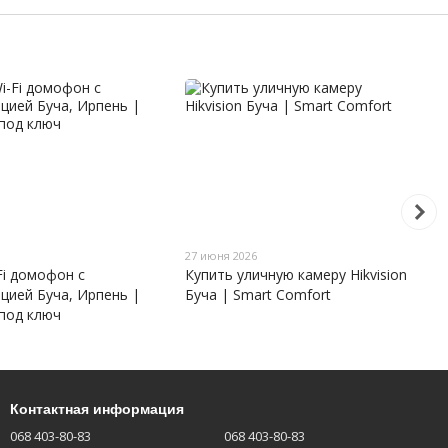
27 июня 2026
Fi домофон с
Купить уличную камеру Hikvision
цией Буча, Ирпень |
Буча | Smart Comfort
под ключ
Контактная информация
068 403-80-83
068 403-80-83