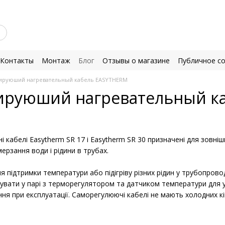
Контакты
Монтаж
Блог
Отзывы о магазине
Публичное с
ируюший нагревательный кабель EASYTHERM
ируюший нагревательный к
і кабелі Еаsytherm SR 17 і Еаsytherm SR 30 призначені для зовні
мерзання води і рідини в трубах.
підтримки температури або підігріву різних рідин у трубопровода
вати у парі з терморегулятором та датчиком температури для ун
я при експлуатації. Саморегулюючі кабелі не мають холодних кінц