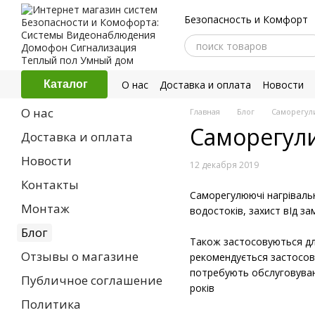
Перейти к основному контенту
Безопасность и Комфорт
О нас
Доставка и оплата
Новости
Каталог
Политика конфиденциальности
О нас
Главная
Блог
Саморегул
Саморегул
Доставка и оплата
Новости
12 декабря 2019
Контакты
Саморегулюючі нагрівальн
Монтаж
водостоків, захист вIд за
⠀
Блог
Також застосовуються для 
Отзывы о магазине
рекомендується застосову
потребують обслуговуванн
Публичное соглашение
років
Политика