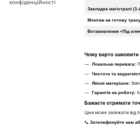
конфіденційності
Закладка магістралі (1-
Монтаж на готову трас
Встановлення «Під клю
Чому варто замовити 
П
Локальна перевага:
Чистота та акуратніс
Вико
Якісні матеріали:
М
Гарантія на роботу:
Бажаєте отримати то
Ціна може залежати від по
📞
Зателефонуйте нам або