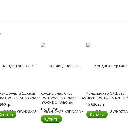
о
ндиціонер GREE серії
Кондиціонер GREE
Кондиціонер GREE серії
RA GWH28AAE-K3NNA2A
GWH12AAB-K3DNA5A / A4A
Smart GWH07QA-K3DNB
(BORA DC INVERTER)
 960 грн
15 036 грн
16 940 грн
Купити
Купити
Купити