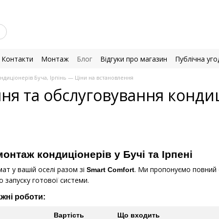
Контакти
Монтаж
Блог
Відгуки про магазин
Публічна уго
диціонерів Буча, Ірпінь — Ціни на встановлення
я та обслуговування кондиці
онтаж кондиціонерів у Бучі та Ірпені
ат у вашій оселі разом зі
. Ми пропонуємо повний с
Smart Comfort
 запуску готової системи.
жні роботи:
Вартість
Що входить