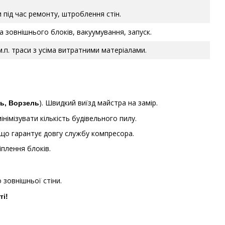
під час ремонту, штроблення стін.
 зовнішнього блоків, вакуумування, запуск.
.п. траси з усіма витратними матеріалами.
). Швидкий виїзд майстра на замір.
ль, Ворзель
імізувати кількість будівельного пилу.
 що гарантує довгу службу компресора.
іплення блоків.
 зовнішньої стіни.
ті!