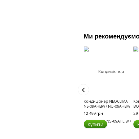
Ми рекомендуєм
Кондиціонер NEOCLIMA
Ко
NS-09AHEIw / NU-09AHEIw
BO
12 499 грн
29
Купити