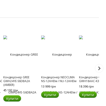
Кондиціонер GREE
Кондиціонер NEOCLIMA
Кондиціонер Gree
6C
GWH24YE-S6DBA2A
NS-12AHEIw / NU-12AHEIw
GWH18AAC-K3NNA2
(AMBER)
13 999 грн
18 396 грн
45 192 грн
Купити
Купити
Купити