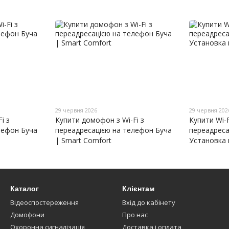
29 червня 2026
29 червня 202
i з
Купити домофон з Wi-Fi з
Купити Wi-
лефон Буча
переадресацією на телефон Буча
переадресац
| Smart Comfort
Установка 
Каталог
Клієнтам
Відеоспостереження
Вхід до кабінету
Домофони
Про нас
Охоронна сигналізація
Доставка і оплата