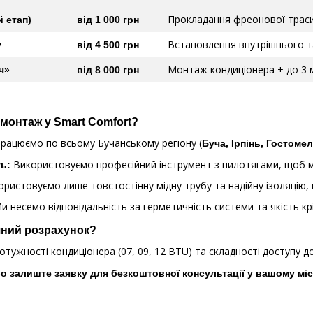
Прокладання фреонової траси 
й етап)
від 1 000 грн
Встановлення внутрішнього та
у
від 4 500 грн
Монтаж кондиціонера + до 3 м
ч»
від 8 000 грн
монтаж у Smart Comfort?
рацюємо по всьому Бучанському регіону (
Буча, Ірпінь, Гостоме
Використовуємо професійний інструмент з пилотягами, щоб мін
ть:
ристовуємо лише товстостінну мідну трубу та надійну ізоляцію,
и несемо відповідальність за герметичність системи та якість кр
чний розрахунок?
тужності кондиціонера (07, 09, 12 BTU) та складності доступу до
 залиште заявку для безкоштовної консультації у вашому міс