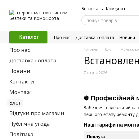
Перейти до основного контенту
Безпека та Комфорт
Про нас
Доставка і оплата
Новини
Каталог
Політика конфіденційності
Про нас
Головна
Блог
Монтаж кон
Встановленн
Доставка і оплата
Новини
7 квітня 2026
Контакти
Монтаж
❄️ Професійний м
Блог
Забезпечте ідеальний клім
Відгуки про магазин
першого етапу ремонту до
Публічна угода
Наші тарифи на монта
Політика
Послуга