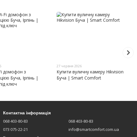
6
27 червня 2026
Fi домофон з
Купити вуличну камеру Hikvision
ією Буча, Ірпінь |
Буча | Smart Comfort
під ключ
Контактна інформація
068 403-80-83
068 403-80-83
073 075-22-21
info@smartcomfort.com.ua