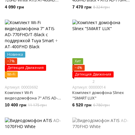
720HD White ATIS AT-400HD
400FHD Black + ATIS AD-770FHD
Silver
White
4 090 грн
7 470 грн
8 324 грн
Новинка
−7%
Хит
Детекция Движения
−4%
Wi-Fi
Детекция Движения
2
Артикул: 00003692
Артикул: 00000014
Комплект Wi-Fi
Комплект домофона Slinex
видеодомофона 7" ATIS AD-
"SMART LUX"
770FHD/T-Black с поддержкой
10 400 грн
11 175 грн
6 520 грн
6 780 грн
Tuya Smart + AT-400FHD Black