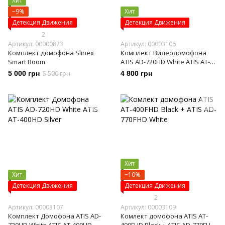
Хит
−9%
Хит
Детекция Движения
Детекция Движения
2
Артикул: 00000873
Артикул: 00003106
Комплект домофона Slinex
Комплект Видеодомофона
Smart Boom
ATIS AD-720HD White ATIS AT-
380HD Black
5 000 грн
5 500 грн
4 800 грн
Хит
Хит
−10%
Детекция Движения
Детекция Движения
2
Артикул: 00003107
Артикул: 00003109
Комплект Домофона ATIS AD-
Комлект домофона ATIS AT-