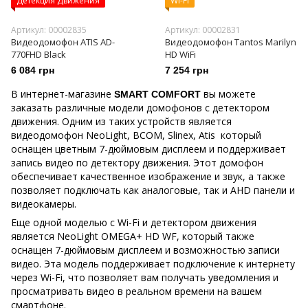
Детекция Движения
Wi-Fi
Артикул: 00002835
Артикул: 00002831
Видеодомофон ATIS AD-
Видеодомофон Tantos Marilyn
770FHD Black
HD WiFi
6 084 грн
7 254 грн
В интернет-магазине
вы можете
SMART COMFORT
заказать различные модели домофонов с детектором
движения. Одним из таких устройств является
видеодомофон NeoLight, BCOM, Slinex, Atis который
оснащен цветным 7-дюймовым дисплеем и поддерживает
запись видео по детектору движения. Этот домофон
обеспечивает качественное изображение и звук, а также
позволяет подключать как аналоговые, так и AHD панели и
видеокамеры​.
Еще одной моделью с Wi-Fi и детектором движения
является NeoLight OMEGA+ HD WF, который также
оснащен 7-дюймовым дисплеем и возможностью записи
видео. Эта модель поддерживает подключение к интернету
через Wi-Fi, что позволяет вам получать уведомления и
просматривать видео в реальном времени на вашем
смартфоне​.