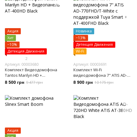
Акция
Новинка
Хит
−13%
−10%
Детекция Движения
Детекция Движения
Wi-Fi
2
Артикул: 00003680
Артикул: 00003691
Комплект Видеодомофона
Комплект Wi-Fi
Tantos Marilyn HD +
видеодомофона 7" ATIS AD-
Видеопанель AT-400HD Black
770FHD/T-White с поддержкой
8 500 грн
9 477 грн
8 900 грн
10 175 грн
Tuya Smart + AT-400FHD Black
Акция