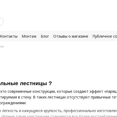
Контакты
Монтаж
Блог
Отзывы о магазине
Публичное с
ицы
ольные лестницы ?
это современные конструкции, которые создают эффект «парящи
тируемая в стену. В таких лестницах отсутствуют привычные тет
 ограждениями.
ю легкость и кажущуюся хрупкость, профессионально изготовл
 и Ирпене такие конструкции становятся все более востребованн