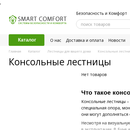
,
Перейти к основному контенту
Безопасность и Комфорт
О нас
Доставка и оплата
Новости
Каталог
Политика конфиденциальности
Главная
Каталог
Лестницы для вашего дома
Консольные лестн
Консольные лестницы
Нет товаров
Что такое конс
Консольные лестницы – 
специальная опора, мон
они могут дополняться
Несмотря на визуальну
в эксплуатации. В Буче