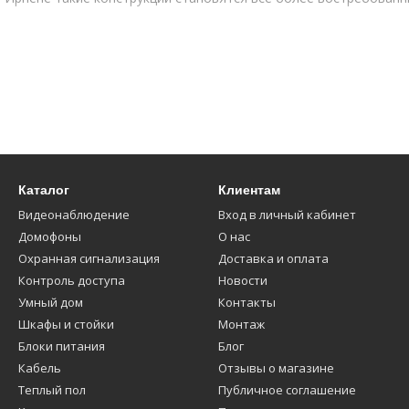
 консольных лестниц
 учитываются особенности помещения и предпочтения заказчика
Каталог
Клиентам
Видеонаблюдение
Вход в личный кабинет
ых материалов, например, металлический каркас с деревянными
Домофоны
О нас
ждений.
Охранная сигнализация
Доставка и оплата
ния лестницы бывают:
Контроль доступа
Новости
Умный дом
Контакты
Шкафы и стойки
Монтаж
Блоки питания
Блог
Кабель
Отзывы о магазине
Теплый пол
Публичное соглашение
крепления консольные лестницы могут быть «висящими» (утоплен