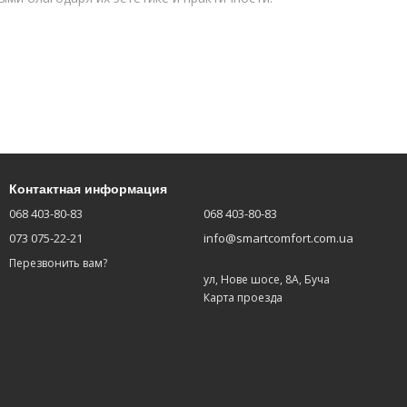
. Для изготовления консольных лестниц в Буче и Ирпене
Контактная информация
068 403-80-83
068 403-80-83
 ступенями или моллированное стекло в качестве основы
073 075-22-21
info@smartcomfort.com.ua
Перезвонить вам?
ул, Нове шосе, 8А, Буча
Карта проезда
ными в стене) или опираться на каркас. Для