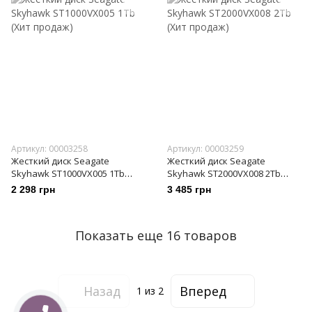
Артикул: 00003258
Артикул: 00003259
Жесткий диск Seagate
Жесткий диск Seagate
Skyhawk ST1000VX005 1Tb
Skyhawk ST2000VX008 2Tb
(Хит продаж)
(Хит продаж)
2 298 грн
3 485 грн
Показать еще 16 товаров
Назад
Вперед
1
из 2