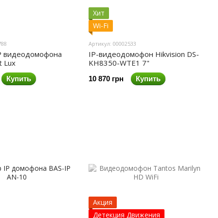
Хит
Wi-Fi
788
Артикул: 00002533
IP видеодомофона
IP-видеодомофон Hikvision DS-
t Lux
KH8350-WTE1 7"
Купить
10 870 грн
Купить
Акция
Детекция Движения