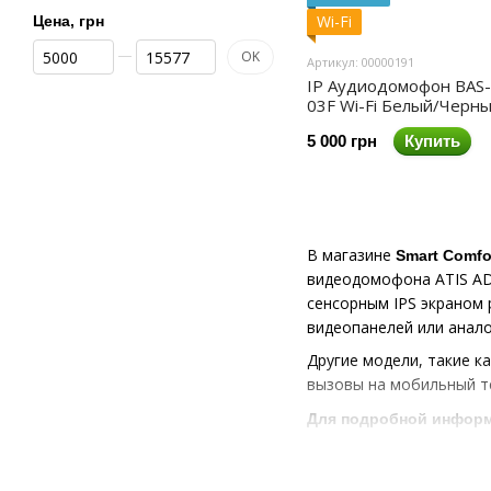
Wi-Fi
Цена, грн
От Цена, грн
До Цена, грн
OK
Артикул: 00000191
IP Аудиодомофон BAS-
03F Wi-Fi Белый/Черн
5 000 грн
Купить
В магазине
Smart Comfo
видеодомофона ATIS AD
сенсорным IPS экраном 
видеопанелей или анало
Другие модели, такие ка
вызовы на мобильный те
Для подробной информ