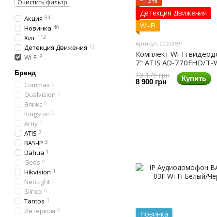
−13%
Очистить фильтр
Детекция Движения
Акция
84
Wi-Fi
Новинка
40
Хит
112
Артикул: 00003691
Детекция Движения
12
Комплект Wi-Fi видео
Wi-Fi
8
7" ATIS AD-770FHD/T-W
поддержкой Tuya Smart
Бренд
10 175 грн
Купить
400FHD Black
8 900 грн
Commax
0
Qualvision
0
Эликс
0
Kingston
0
Arny
0
ATIS
2
BAS-IP
3
Dahua
1
Geos
0
Hikvision
1
NeoLight
0
Slinex
0
Tantos
1
Интерком
0
Новинка