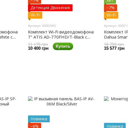
−7%
Хит
Детекция Движения
−7%
Wi-Fi
Wi-Fi
Артикул: 00003692
Артикул: 00001
домофона
Комплект Wi-Fi видеодомофона
Комплект 
hite с
7" ATIS AD-770FHD/T-Black с
Dahua Smar
 + AT-
поддержкой Tuya Smart + AT-
11 175 грн
16 750 грн
Купить
400FHD Black
10 400 грн
15 577 грн
Новинка
−6%
Новинка