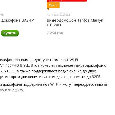
Wi-Fi
195
Артикул: 00002831
 домофона BAS-IP
Видеодомофон Tantos Marilyn
HD WiFi
Купить
7 254 грн
елефон. Например, доступен комплект Wi-Fi
AT-400FHD Black. Этот комплект включает видеодомофон с
920x1080, а также поддерживает подключение до двух
етектором движения и слотом для карт памяти до 32ГБ​.
. Эти домофоны поддерживают Wi-Fi и могут переадресовывать
у или офису​.