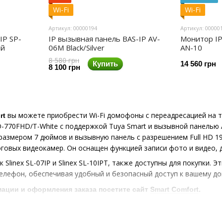
Wi-Fi
Wi-Fi
Артикул: 00000194
Артикул: 00000
IP SP-
IP вызывная панель BAS-IP AV-
Монитор IP
ый
06M Black/Silver
AN-10
8 580 грн
Купить
14 560 грн
8 100 грн
вы можете приобрести Wi-Fi домофоны с переадресацией на т
rt
-770FHD/T-White с поддержкой Tuya Smart и вызывной панелью 
размером 7 дюймов и вызывную панель с разрешением Full HD 1
говых видеокамер. Он оснащен функцией записи фото и видео, д
к Slinex SL-07IP и Slinex SL-10IPT, также доступны для покупки
лефон, обеспечивая удобный и безопасный доступ к вашему дом
ации и оформления заказа посетите сайт
Smart Comfort
.