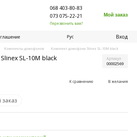
068 403-80-83
Мой заказ
073 075-22-21
Перезвонить вам?
Вход
Рус
оглашение
Комплекты домофонов
Комплект домофона Slinex SL-10M black
linex SL-10M black
Артикул
00002569
К сравнению
В желания
 заказ