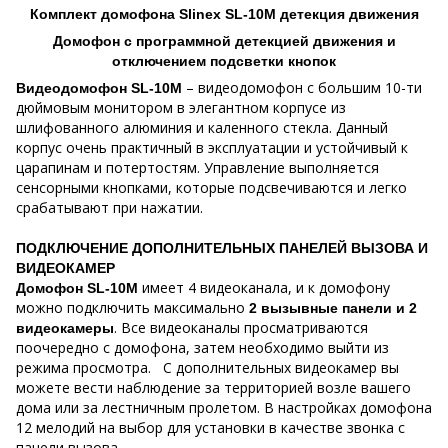
Комплект домофона Slinex SL-10M детекция движения
Домофон с программной детекцией движения и
отключением подсветки кнопок
– видеодомофон с большим 10-ти
Видеодомофон SL-10M
дюймовым монитором в элегантном корпусе из
шлифованного алюминия и каленного стекла. Данный
корпус очень практичный в эксплуатации и устойчивый к
царапинам и потертостям. Управление выполняется
сенсорными кнопками, которые подсвечиваются и легко
срабатывают при нажатии.
ПОДКЛЮЧЕНИЕ ДОПОЛНИТЕЛЬНЫХ ПАНЕЛЕЙ ВЫЗОВА И
ВИДЕОКАМЕР
имеет 4 видеоканала, и к домофону
Домофон SL-10M
можно подключить максимально
2 вызывные панели и 2
. Все видеоканалы просматриваются
видеокамеры
поочередно с домофона, затем необходимо выйти из
режима просмотра. С дополнительных видеокамер вы
можете вести наблюдение за территорией возле вашего
дома или за лестничным пролетом. В настройках домофона
12 мелодий на выбор для установки в качестве звонка с
панели вызова.