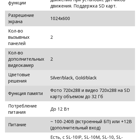
функции
движения. Поддержка SD карт.
Разрешение
1024x600
экрана
Кол-во
вызывных
2
панелей
Кол-во
дополнительных
2
видеокамер
Цветовые
Silver/black, Gold/black
решения
Фото 720х288 и видео 720х288 на SD
Функция памяти
карту объемом до 32 Гб
Потребление
До 12 Вт
питания
~ 100-240В (встроенный БП) или +12В
Питание
(дополнительный вход)
Есть, с SL-10IP, SL-10M, SL-10, SL-