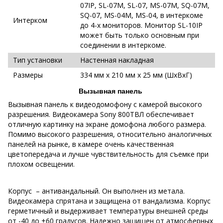
07IP, SL-07M, SL-07, MS-07M, SQ-07M,
SQ-07, MS-04M, MS-04, в интеркоме
Интерком
до 4-х мониторов. Монитор SL-10IP
может быть только основным при
соединении в интеркоме.
Тип установки
Настенная накладная
Размеры
334 мм х 210 мм х 25 мм (ШхВхГ)
Вызывная панель
Вызывная панель к видеодомофону с камерой высокого
разрешения. Видеокамера Sony 800ТВЛ обеспечивает
отличную картинку на экране домофона любого размера.
Помимо высокого разрешения, относительно аналогичных
панелей на рынке, в камере очень качественная
цветопередача и лучше чувствительность для съемке при
плохом освещении.
Корпус – антивандальный. Он выполнен из метала.
Видеокамера спрятана и защищена от вандализма. Корпус
герметичный и выдерживает температуры внешней среды
от -40 до +60 градусов. Надежно защищен от атмосферных