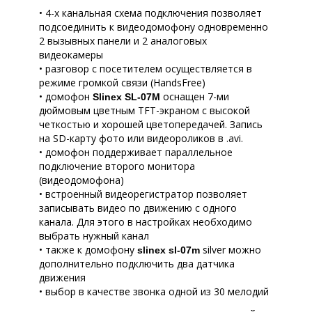
• 4-х канальная схема подключения позволяет
подсоединить к видеодомофону одновременно
2 вызывных панели и 2 аналоговых
видеокамеры
• разговор с посетителем осуществляется в
режиме громкой связи (HandsFree)
• домофон
оснащен 7-ми
Slinex SL-07M
дюймовым цветным TFT-экраном с высокой
четкостью и хорошей цветопередачей. Запись
на SD-карту фото или видеороликов в .avi.
• домофон поддерживает параллельное
подключение второго монитора
(видеодомофона)
• встроенный видеорегистратор позволяет
записывать видео по движению с одного
канала. Для этого в настройках необходимо
выбрать нужный канал
• также к домофону
silver можно
slinex sl-07m
дополнительно подключить два датчика
движения
• выбор в качестве звонка одной из 30 мелодий