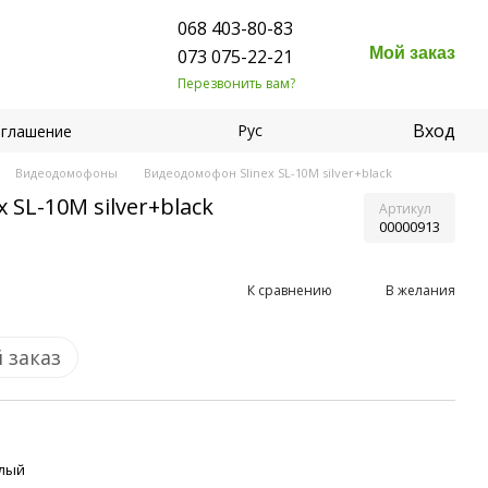
068 403-80-83
Мой заказ
073 075-22-21
Перезвонить вам?
Вход
Рус
оглашение
Видеодомофоны
Видеодомофон Slinex SL-10M silver+black
 SL-10M silver+black
Артикул
00000913
К сравнению
В желания
 заказ
лый