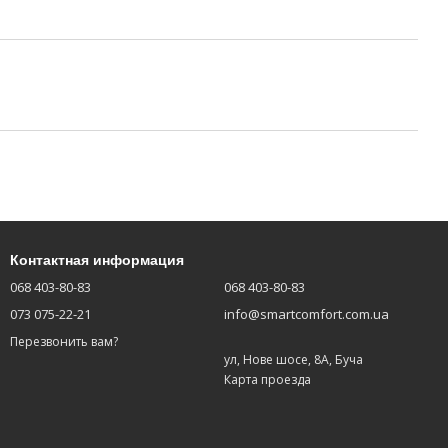
Контактная информация
068 403-80-83
068 403-80-83
073 075-22-21
info@smartcomfort.com.ua
Перезвонить вам?
ул, Нове шосе, 8А, Буча
Карта проезда