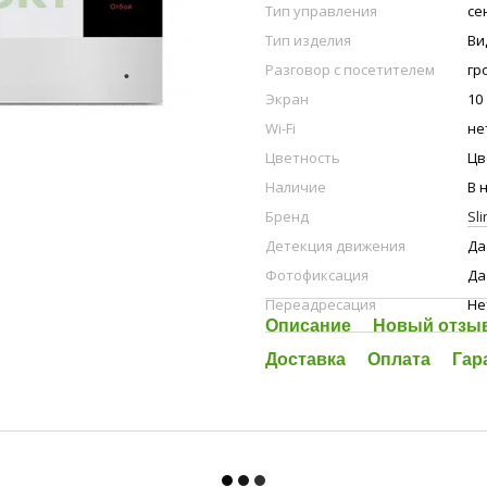
Тип управления
се
Тип изделия
Ви
Разговор с посетителем
гр
Экран
10
Wi-Fi
не
Цветность
Цв
Наличие
В 
Бренд
Sl
Детекция движения
Да
Фотофиксация
Да
Переадресация
Не
Описание
Новый отзыв
Доставка
Оплата
Гар