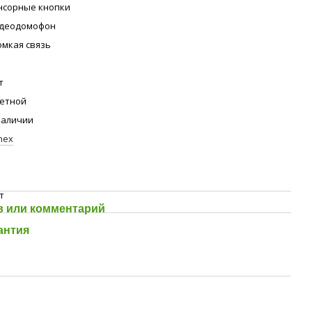
нсорные кнопки
деодомофон
омкая связь
т
етной
наличии
inex
т
 или комментарий
антия