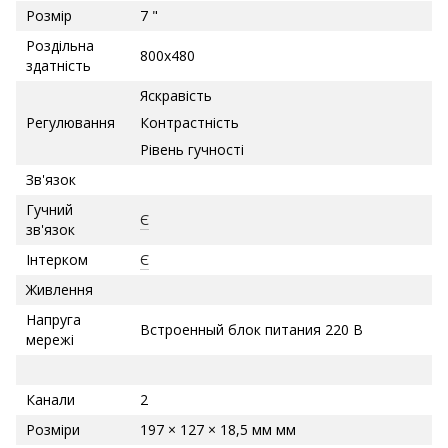
Розмір
7 "
Роздільна
800х480
здатність
Яскравість
Регулювання
Контрастність
Рівень гучності
Зв'язок
Гучний
Є
зв'язок
Інтерком
Є
Живлення
Напруга
Встроенный блок питания 220 В
мережі
Канали
2
Розміри
197 × 127 × 18,5 мм мм