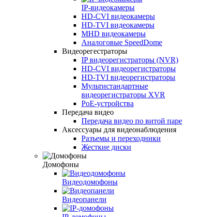
IP-видеокамеры
HD-CVI видеокамеры
HD-TVI видеокамеры
MHD видеокамеры
Аналоговые SpeedDome
Видеорегестраторы
IP видеорегистраторы (NVR)
HD-CVI видеорегистраторы
HD-TVI видеорегистраторы
Мультистандартные
видеорегистраторы XVR
PoE-устройства
Передача видео
Передача видео по витой паре
Аксессуары для видеонаблюдения
Разъемы и переходники
Жесткие диски
Домофоны
Видеодомофоны
Видеопанели
IP-домофоны