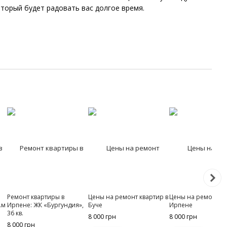
оторый будет радовать вас долгое время.
:
Ремонт квартиры в
Цены на ремонт квартир в
Цены на ремонт кв
.м
Ирпене: ЖК «Бургундия»,
Буче
Ирпене
36 кв.
8 000 грн
8 000 грн
8 000 грн