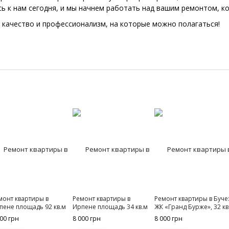
сь к нам сегодня, и мы начнем работать над вашим ремонтом, к
 качество и профессионализм, на которые можно полагаться!
монт квартиры в
Ремонт квартиры в
Ремонт квартиры в Буче
пене площадь 92 кв.м
Ирпене площадь 34 кв.м
ЖК «Гранд Бурже», 32 кв
000 грн
8 000 грн
8 000 грн