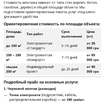
Стоимость монтажа зависит от типа стен (кирпич, бетон,
газоблок, дерево) и общей площади объекта. Мы
подготовили ориентировочные пакеты услуг «под ключ»
для вашего удобства.
Ориентировочная стоимость по площади объекта:
Площадь
Срок
Цена
Тип работ
дома
выполнения
(от)
Электромонтаж
от 35
5–10 дней
до 100 м²
«Стандарт»
000 грн
Электромонтаж
100 – 180
от 65
7–15 дней
«Комфорт»
м²
000 грн
Индивидуальный
свыше
от 90
до 20 дней
проект
200 м²
000 грн
Подробный прайс на основные услуги:
1. Черновой монтаж (разводка)
(подрозетник, кабель,
Точка электросети
распределительная коробка) —
от 180 грн/шт.