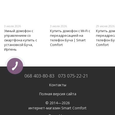
3 июля 2026
3 июля 2026
29 июня 2026
Умный домофон с
Купить домофон с Wi-Fi с
Купить домо
управлением со
переадресацией на
переадрес
смартфона купить с
телефон Буча | Smart
телефон Бу
установкой Буча,
Comfort
Comfort
Ирпень
068 403-80-83
073 075-22-21
Контакты
Полная версия сайта
© 2014—2026
интернет-магазин Smart Comfort