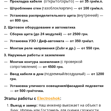
(открыто/скрыто) —
Прокладка кабеля
от 35 грн/м.п.
(газоблок/кирпич) —
Штробление стен
от 100 грн/м.п.
(внутренний) —
Установка распределительного щита
от 800 грн.
2. Щитовое оборудование и автоматика
—
Сборка щита (до 24 модулей)
от 2500 грн.
—
Установка УЗО / Диф-автомата
от 350 грн/шт.
—
Монтаж реле напряжения (Zubr и др.)
от 550 грн.
3. Наружные работы и заземление
(с проверкой
Монтаж контура заземления
сопротивления) —
от 4500 грн.
(подземный/воздушный) —
Ввод кабеля в дом
от 1200
грн.
Установка уличного освещения/фасадной подсветки
—
от 500 грн/точка.
Этапы работы с
Electroshok
:
Наш инженер выезжает на объект в
Выезд и замер:
Бучу, Ирпень или Гостомель для оценки сложности.