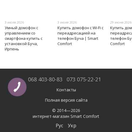
3 июля 2026
3 июля 2026
29 июня 2026
Умный домофон с
Купить домофон с Wi-Fi с
Купить домо
управлением со
переадресацией на
переадрес
смартфона купить с
телефон Буча | Smart
телефон Бу
установкой Буча,
Comfort
Comfort
Ирпень
068 403-80-83
073 075-22-21
Контакты
Полная версия сайта
© 2014—2026
интернет-магазин Smart Comfort
Рус
Укр