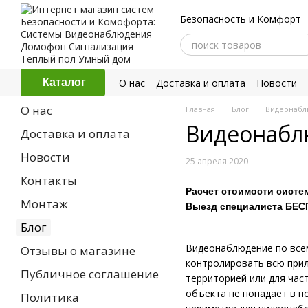
Перейти к основному контенту
Безопасность и Комфорт
О нас
Доставка и оплата
Новости
Каталог
Политика конфиденциальности
О нас
Главная
Блог
Видеонабл
Видеонабл
Доставка и оплата
Новости
25 апреля 2020
Контакты
Расчет стоимости систе
Монтаж
Выезд специалиста БЕ
Блог
Видеонаблюдение по все
Отзывы о магазине
контролировать всю прил
Публичное соглашение
территорией или для час
объекта не попадает в по
Политика