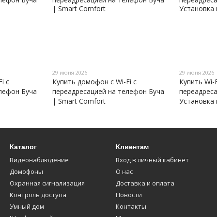
29 июня 2026
29 июня 2026
i с
Купить домофон с Wi-Fi с
Купить Wi-
лефон Буча
переадресацией на телефон Буча
переадреса
| Smart Comfort
Установка 
Каталог
Клиентам
Видеонаблюдение
Вход в личный кабинет
Домофоны
О нас
Охранная сигнализация
Доставка и оплата
Контроль доступа
Новости
Умный дом
Контакты