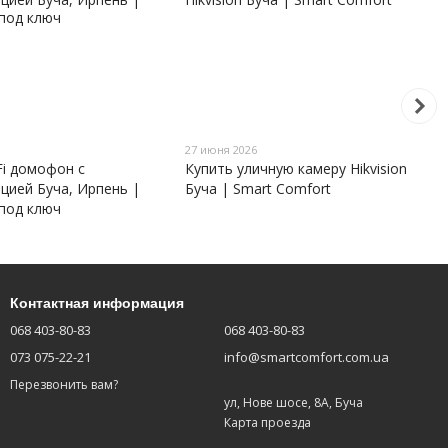
27 июня 2026
Fi домофон с
Купить уличную камеру Hikvision
цией Буча, Ирпень |
Буча | Smart Comfort
под ключ
Контактная информация
068 403-80-83
068 403-80-83
073 075-22-21
info@smartcomfort.com.ua
Перезвонить вам?
ул, Нове шосе, 8А, Буча
Карта проезда