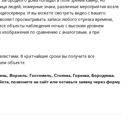
 загородного дома попадал в поле зрения камер, но
ица людей, номерные знаки, различные мероприятия возле
видеосервера. И вы можете смотреть видео с вашего
воляет просматривать записи любого отрезка времени,
 все объекты наблюдения ночью с высоким уровнем
 изображения по сравнению с аналоговым, а при
.
листами. В кратчайшие сроки вы получите все
шем объекте.
нь, Ворзель, Гостомель, Стоянка, Горенка, Бородянка.
та, позвоните на сайт или оставьте заявку через форму