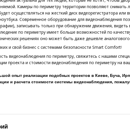
юдения актуальна для тех людей, которые не хотят, чтобы двор
няемой. Камеры по периметру территории позволяют снимать л
 будет осуществляться на жесткий диск видеорегистратора или 
ноутбука. Современное оборудование для видеонаблюдения поз
рафии), записывать только при обнаружении движения, видеть
блюдение по периметру имеет больше возможностей по качеству
хнических решениях оно может быть даже дешевле аналогового
зких и свой бизнес с системами безопасности Smart Comfort!
сть видеонаблюдения по периметру, свяжитесь с нашими специа
ции проекта и стоимости видеонаблюдения по периметру на ва
ьшой опыт реализации подобных проектов в Киеве, Буча, Ирпе
ации и расчета стоимости системы видеонаблюдения, пожалуйс
рий