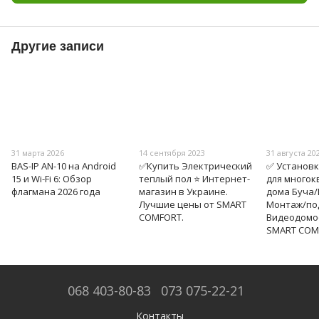
Другие записи
31 марта 2026
14 сентября 2023
31 августа 20
BAS-IP AN-10 на Android
✅Купить Электрический
✅ Установк
15 и Wi-Fi 6: Обзор
теплый пол ⭐ Интернет-
для многок
флагмана 2026 года
магазин в Украине.
дома Буча
Лучшие цены от SMART
Монтаж/по
COMFORT.
Видеодомо
SMART COM
068 403-80-83
073 075-22-21
Контакты