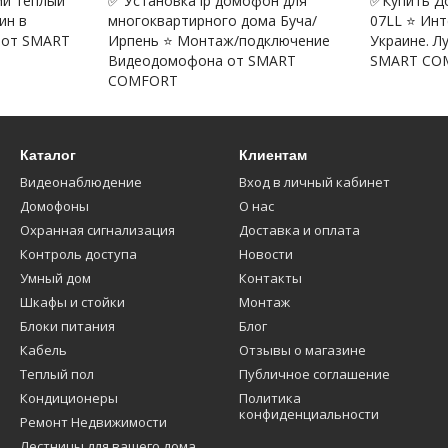
ий теплый
✅ Установка ip домофон для
✅Купить Д
ин в
многоквартирного дома Буча/
07LL ⭐ Инт
 от SMART
Ирпень ⭐ Монтаж/подключение
Украине. 
Видеодомофона от SMART
SMART CO
COMFORT
Каталог
Клиентам
Видеонаблюдение
Вход в личный кабинет
Домофоны
О нас
Охранная сигнализация
Доставка и оплата
Контроль доступа
Новости
Умный дом
Контакты
Шкафы и стойки
Монтаж
Блоки питания
Блог
Кабель
Отзывы о магазине
Теплый пол
Публичное соглашение
Кондиционеры
Политика
конфиденциальности
Ремонт Недвижимости
Лестницы для вашего дома