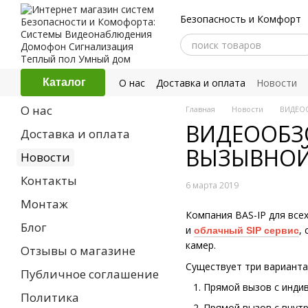
Перейти к основному контенту
Безопасность и Комфорт
О нас
Доставка и оплата
Новости
Каталог
Политика конфиденциальности
О нас
Главная
Новости
ВИДЕО
ВИДЕООБЗО
Доставка и оплата
ВЫЗЫВНОЙ
Новости
Контакты
6 марта 2019
Монтаж
Компания BAS-IP для вс
Блог
и
,
облачный SIP сервис
камер.
Отзывы о магазине
Существует три варианта
Публичное соглашение
Прямой вызов с индив
Политика
Прямой вызов с внутр