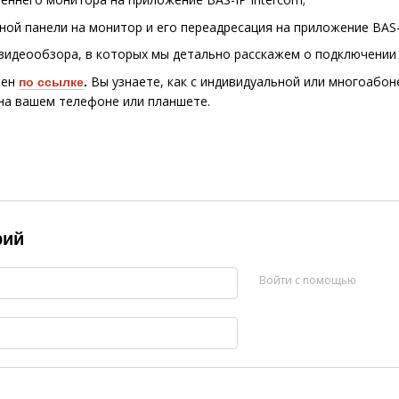
ой панели на монитор и его переадресация на приложение BAS-I
видеообзора, в которых мы детально расскажем о подключении 
пен
Вы узнаете, как с индивидуальной или многоабон
по ссылке
.
 на вашем телефоне или планшете.
рий
Войти с помощью