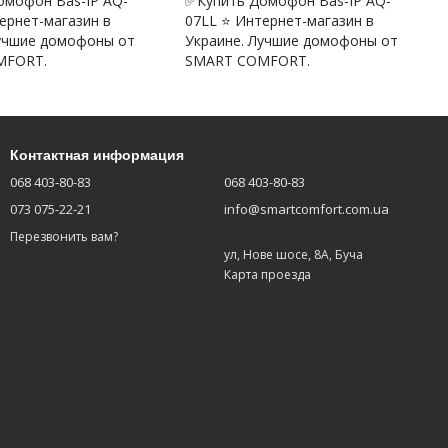
омофон Bas-IP AQ-
✅Купить Домофон Bas-IP AQ-
ернет-магазин в
07LL ⭐ Интернет-магазин в
Лучшие домофоны от
Украине. Лучшие домофоны от
MFORT.
SMART COMFORT.
Контактная информация
068 403-80-83
068 403-80-83
073 075-22-21
info@smartcomfort.com.ua
Перезвонить вам?
ул, Нове шосе, 8А, Буча
Карта проезда