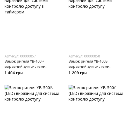
Артикул: 00000857
Артикул: 00000858
Замок ригеля YB-100 +
Замок ригеля YB-100S
виразний для системи
виразний для системи
контролю доступу з
контролю доступу
1 404 грн
1 209 грн
таймером