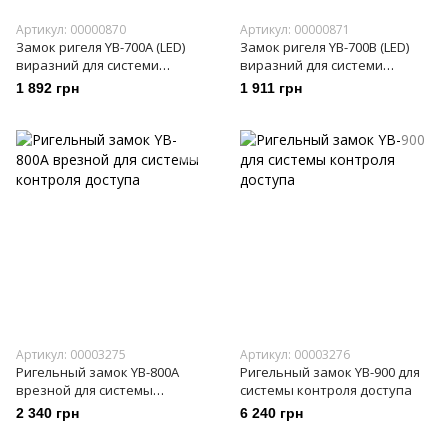
Артикул: 00000870
Артикул: 00000871
Замок ригеля YB-700A (LED)
Замок ригеля YB-700B (LED)
виразний для системи
виразний для системи
контролю доступу
контролю доступу
1 892 грн
1 911 грн
Артикул: 00003275
Артикул: 00003276
Ригельный замок YB-800A
Ригельный замок YB-900 для
врезной для системы
системы контроля доступа
контроля доступа
2 340 грн
6 240 грн