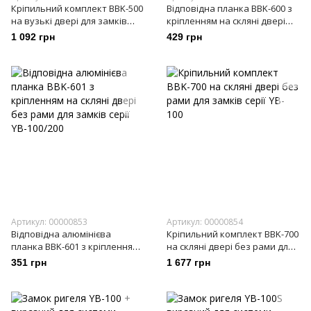
Кріпильний комплект BBK-500
Відповідна планка BBK-600 з
на вузькі двері для замків
кріпленням на скляні двері
серії YB-100
без рами для замків серії YB-
1 092 грн
429 грн
100/200
Артикул: 00000853
Артикул: 00000854
Відповідна алюмінієва
Кріпильний комплект BBK-700
планка BBK-601 з кріпленням
на скляні двері без рами для
на скляні двері без рами для
замків серії YB-100
351 грн
1 677 грн
замків серії YB-100/200