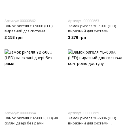
Артикул: 00000862
Артикул: 00000863
Замок ригеля YB-500B (LED)
Замок ригеля YB-500C (LED)
виразний для системи
виразний для системи
контролю доступу
контролю доступу
2 153 грн
3 276 грн
Артикул: 00000864
Артикул: 00000865
Замок ригеля YB-500U (LED) на
Замок ригеля YB-600A (LED)
скляні двері без рами
виразний для системи