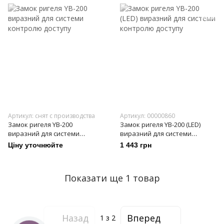
Артикул: снят с производства
Артикул: 00000860
Замок ригеля YB-200
Замок ригеля YB-200 (LED)
виразний для системи
виразний для системи
контролю доступу
контролю доступу
Ціну уточнюйте
1 443 грн
Показати ще 1 товар
Назад
Вперед
1
з 2