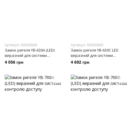
Артикул: 00000868
Артикул: 00000869
Замок ригеля YB-630A (LED)
Замок ригеля YB-630C LED
виразний для системи
виразний для системи
контролю доступу
контролю доступу
4 056 грн
4 692 грн