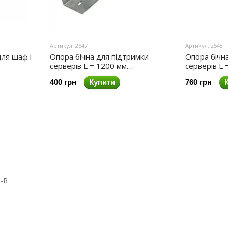
Артикул: 2547
Артикул: 2548
для шаф і
Опора бічна для підтримки
Опора бічн
серверів L = 1200 мм.
серверів L 
оцинкована.
оцинкована
400 грн
Купити
760 грн