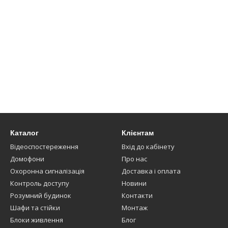
Каталог
Клієнтам
Відеоспостереження
Вхід до кабінету
Домофони
Про нас
Охоронна сигналізація
Доставка і оплата
Контроль доступу
Новини
Розумний будинок
Контакти
Шафи та стійки
Монтаж
Блоки живлення
Блог