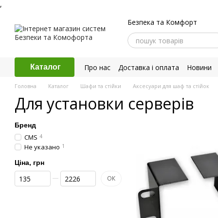
,
Перейти до основного контенту
Безпека та Комфорт
Про нас
Доставка і оплата
Новини
Каталог
Політика конфіденційності
Головна
Каталог
Шафи та стійки
Аксесуари для шаф та стійок
Для установки серверів
Бренд
CMS
4
Не указано
1
Ціна, грн
Від Ціна, грн
До Ціна, грн
ОК