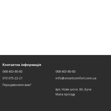
Контактна інформація
068 403-80-83
068 403-80-83
073 075-22-21
info@smartcomfort.com.ua
Передзвонити вам?
вул, Нове шосе, 8А, Буча
Мапа проїзду