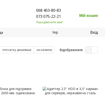
068 403-80-83
Мій кошик
073 075-22-21
Передзвонити вам?
Вхід
Укр
да
Відображення:
спочатку дешевше
за назвою