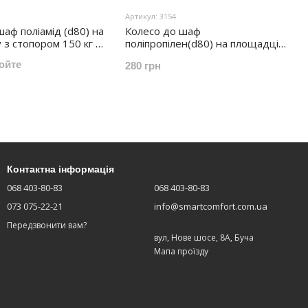
Артикул: 3154
аф поліамід (d80) на
Колесо до шаф
з стопором 150 кг /
поліпропілен(d80) на площадці
110кг/колесо
юйте
280 грн
Контактна інформація
068 403-80-83
068 403-80-83
073 075-22-21
info@smartcomfort.com.ua
Передзвонити вам?
вул, Нове шосе, 8А, Буча
Мапа проїзду