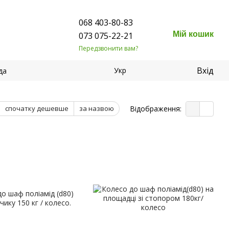
068 403-80-83
Мій кошик
073 075-22-21
Передзвонити вам?
Вхід
Укр
да
Відображення:
спочатку дешевше
за назвою