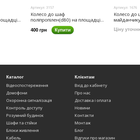
Артикул: 3157
Артикул: 1676
Колесо до шаф
Колесо до ш
площадці
поліпропілен(d80) на площадці
майданчику 
со
зі стопором 110кг/колесо
колесо.
Ціну уточн
400 грн
Купити
Каталог
Клієнтам
Відеоспостереження
Вхід до кабінету
Домофони
Про нас
Охоронна сигналізація
Доставка і оплата
Контроль доступу
Новини
Розумний будинок
Контакти
Шафи та стійки
Монтаж
Блоки живлення
Блог
Кабель
Відгуки про магазин