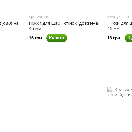
Артикул: 3152
Артикул: 3153
д(d80) на
Ніжки для шаф і стійок, довжина
Ніжки для ш
о
45 мм
45 мм
16 грн
Купити
16 грн
К