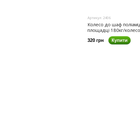
Артикул: 2406
Колесо до шаф поліамі
площадці 180кг/колес
320 грн
Купити