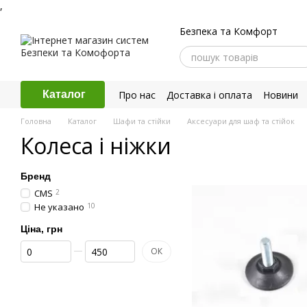
,
Перейти до основного контенту
Безпека та Комфорт
Про нас
Доставка і оплата
Новини
Каталог
Політика конфіденційності
Головна
Каталог
Шафи та стійки
Аксесуари для шаф та стійок
Колеса і ніжки
Бренд
CMS
2
Не указано
10
Ціна, грн
Від Ціна, грн
До Ціна, грн
ОК