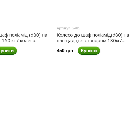
Артикул: 2405
аф поліамід (d80) на
Колесо до шаф поліамід(d80) на
150 кг / колесо.
площадці зі стопором 180кг/
колесо
Купити
450 грн
Купити