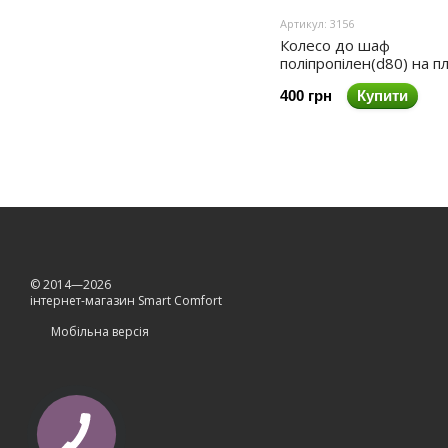
Артикул: 3156
Колесо до шаф
поліпропілен(d80) на 
зі стопором 110кг/коле
400 грн
Купити
© 2014—2026
інтернет-магазин Smart Comfort
Мобільна версія