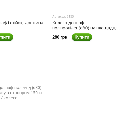
Артикул: 3155
аф і стійок, довжина
Колесо до шаф
поліпропілен(d80) на площадці
110кг/колесо
упити
280 грн
Купити