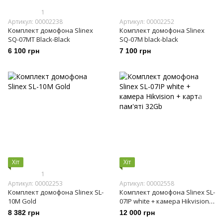
1
Артикул: 00002238
Артикул: 00002252
Комплект домофона Slinex
Комплект домофона Slinex
SQ-07MT Black-Black
SQ-07M black-black
6 100 грн
7 100 грн
Хіт
Хіт
1
Артикул: 00002253
Артикул: 00002558
Комплект домофона Slinex SL-
Комплект домофона Slinex SL-
10M Gold
07IP white + камера Hikvision +
карта пам'яті 32Gb
8 382 грн
12 000 грн