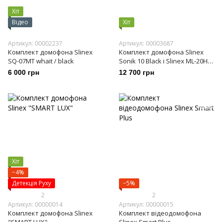
Хіт
Відео
Хіт
Артикул: 00002237
Артикул: 00003687
Комплект домофона Slinex
Комплект домофона Slinex
SQ-07MT whait / black
Sonik 10 Black і Slinex ML-20HD
Gray
6 000 грн
12 700 грн
Хіт
−4%
Детекція Руху
−5%
2
2
Артикул: 00000014
Артикул: 00000015
Комплект домофона Slinex
Комплект відеодомофона