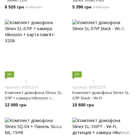
"SMART LUX"
Slinex Smart Plus
6 520 грн
6 780 грн
5 396 грн
5 680 грн
Хіт
Хіт
1
1
Артикул: 00002218
Артикул: 00002219
Комплект домофона Slinex SL-
Комплект домофона Slinex SL-
07IP + камера Hikvision +
07IP black - Wi-Fi
карта пам'яті 32Gb
12 000 грн
10 600 грн