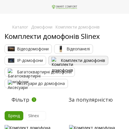
,
Каталог
Домофони
Комплекти домофонів
Комплекти домофонів Slinex
Відеодомофони
Відеопанелі
IP-домофони
Комплекти домофонів
Багатоквартирні домофони
Аксесуари до домофона
Фільтр
За популярністю
1
Бренд
Slinex