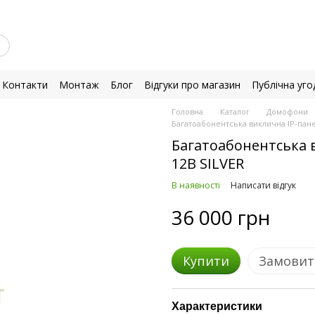
Контакти
Монтаж
Блог
Відгуки про магазин
Публічна уго
Головна
Каталог
Домофони
Багатоабонентська виклична IP-панел
Багатоабонентська в
12B SILVER
В наявності
Написати відгук
36 000 грн
Купити
Замовит
Характеристики