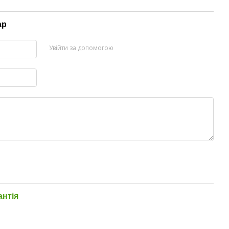
ар
Увійти за допомогою
антія