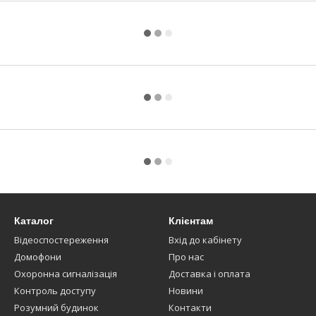
Каталог
Клієнтам
Відеоспостереження
Вхід до кабінету
Домофони
Про нас
Охоронна сигналізація
Доставка і оплата
Контроль доступу
Новини
Розумний будинок
Контакти