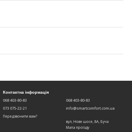
Контактна інформація
068 403-80-83
068 403-80-83
073 075-22-21
info@smartcomfort.com.ua
Передзвонити вам?
вул, Нове шосе, 8А, Буча
Мапа проїзду