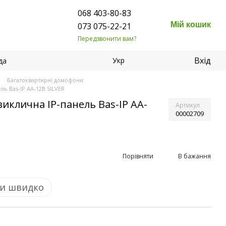
068 403-80-83
Мій кошик
073 075-22-21
Передзвонити вам?
Вхід
Укр
да
Багатоквартирні домофони
ь Bas-IP AA-12B SILVER
иклична IP-панель Bas-IP AA-
Артикул
00002709
Порівняти
В бажання
и швидко