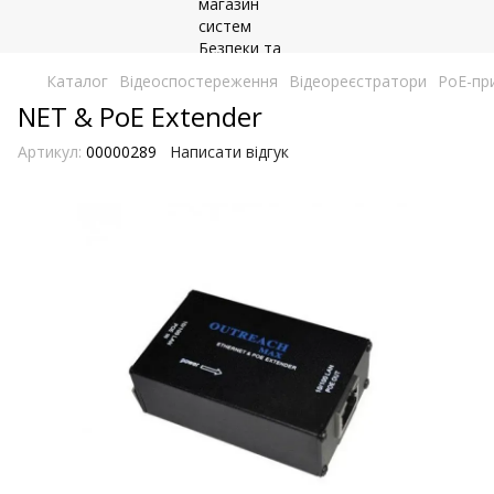
Каталог
Відеоспостереження
Відеореєстратори
PoE-пр
NET & PoE Extender
Артикул:
00000289
Написати відгук