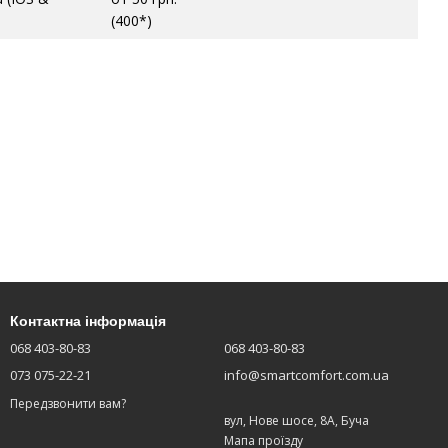
(400*)
Контактна інформація
068 403-80-83
068 403-80-83
073 075-22-21
info@smartcomfort.com.ua
Передзвонити вам?
вул, Нове шосе, 8А, Буча
Мапа проїзду