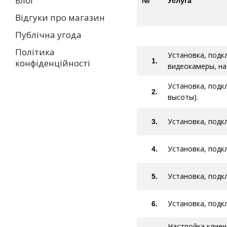
Блог
№
Услуга
Відгуки про магазин
Публічна угода
Політика
Установка, подкл
1.
конфіденційності
видеокамеры, на
Установка, подк
2.
высоты).
Установка, подк
3.
Установка, подк
4.
Установка, подк
5.
Установка, подк
6.
Настройка клиен