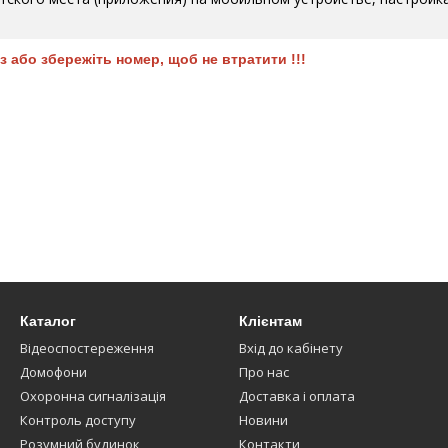
 або збережіть номер, щоб не втратити !!!
Каталог
Клієнтам
Відеоспостереження
Вхід до кабінету
Домофони
Про нас
Охоронна сигналізація
Доставка і оплата
Контроль доступу
Новини
Розумний будинок
Контакти