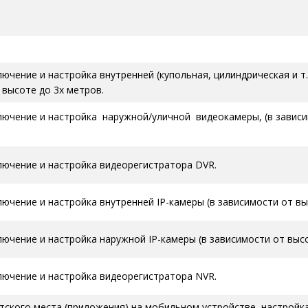
ючение и настройка внутренней (купольная, цилиндрическая и т.
 высоте до 3х метров.
лючение и настройка наружной/уличной видеокамеры, (в завис
лючение и настройка видеорегистратора DVR.
лючение и настройка внутренней IP-камеры (в зависимости от вы
лючение и настройка наружной IP-камеры (в зависимости от выс
лючение и настройка видеорегистратора NVR.
тского места (приложения) на мобильном устройстве, настройка