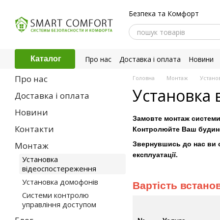
Перейти до основного контенту
Безпека та Комфорт
Про нас
Доставка і оплата
Новини
Каталог
Політика конфіденційності
Про нас
Головна
Монтаж
Устано
Установка 
Доставка і оплата
Новини
Замовте монтаж системи
Контакти
Контролюйте Ваш будинок
Монтаж
Звернувшись до нас ви о
експлуатації.
Установка
відеоспостереження
Установка домофонів
Вартість встано
Системи контролю
управління доступом