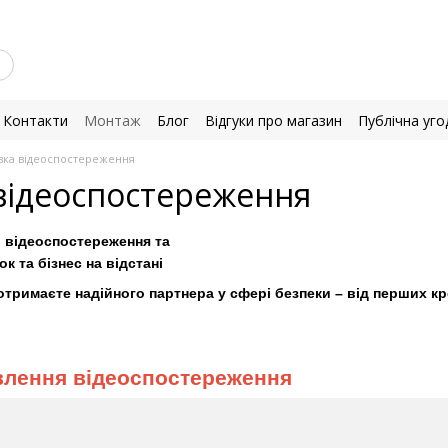
Контакти
Монтаж
Блог
Відгуки про магазин
Публічна уго
вка відеоспостереження
відеоспостереження
 відеоспостереження та
 та бізнес на відстані
тримаєте надійного партнера у сфері безпеки – від перших кр
влення відеоспостереження