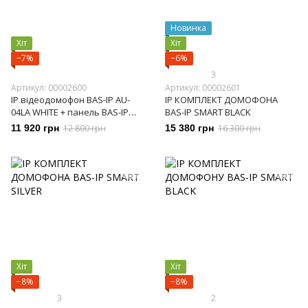
Новинка
Хіт
Хіт
−7%
−6%
3
Артикул: 00002600
Артикул: 00002601
IP відеодомофон BAS-IP AU-
IP КОМПЛЕКТ ДОМОФОНА
04LA WHITE + панель BAS-IP
BAS-IP SMART BLACK
AV-03D BLACK
11 920 грн
12 800 грн
15 380 грн
16 300 грн
Хіт
Хіт
−8%
−8%
3
2