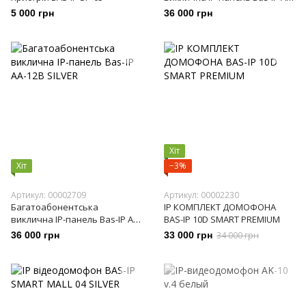
12B BLACK
5 000 грн
36 000 грн
Хіт
Хіт
−3%
Артикул: 00002709
Артикул: 00002230
Багатоабонентська
IP КОМПЛЕКТ ДОМОФОНА
виклична IP-панель Bas-IP AA-
BAS-IP 10D SMART PREMIUM
12B SILVER
36 000 грн
33 000 грн
34 000 грн