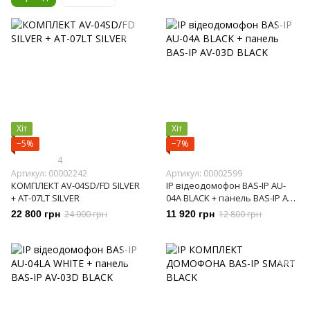
Хіт
Хіт
−5%
−7%
4
Артикул: 00002242
Артикул: 00002599
КОМПЛЕКТ AV-04SD/FD SILVER
IP відеодомофон BAS-IP AU-
+ AT-07LT SILVER
04A BLACK + панель BAS-IP AV-
03D BLACK
22 800 грн
24 000 грн
11 920 грн
12 800 грн