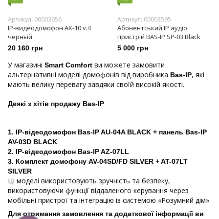
Артикул: 00003656
Артикул: 00003595
IP-видеодомофон AK-10 v.4
Абонентський IP аудіо
черный
пристрій BAS-IP SP-03 Black
20 160 грн
5 000 грн
У магазині
ви можете замовити
Smart Comfort
альтернативні моделі домофонів від виробника
, які
Bas-IP
мають велику перевагу завдяки своїй високій якості.
Деякі з хітів продажу Bas-IP
1. IP-відеодомофон Bas-IP AU-04A BLACK + панель Bas-IP
AV-03D BLACK
2. IP-відеодомофон Bas-IP AZ-07LL
3. Комплект домофону AV-04SD/FD SILVER + AT-07LT
SILVER
Ці моделі використовують зручність та безпеку,
використовуючи функції віддаленого керування через
мобільні пристрої та інтеграцію із системою «Розумний дім».
Для отримання замовлення та додаткової інформації ви