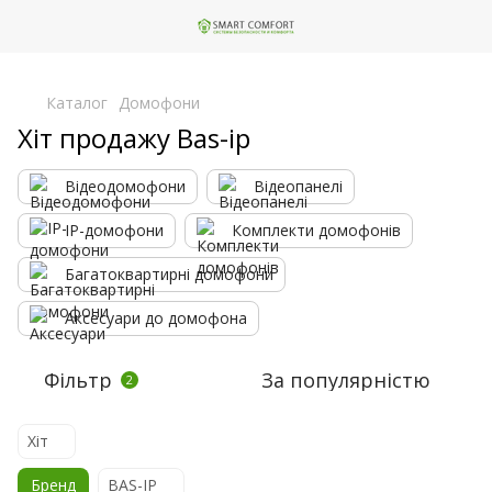
,
Каталог
Домофони
Хіт продажу Bas-ip
Відеодомофони
Відеопанелі
IP-домофони
Комплекти домофонів
Багатоквартирні домофони
Аксесуари до домофона
Фільтр
За популярністю
2
Хіт
Бренд
BAS-IP