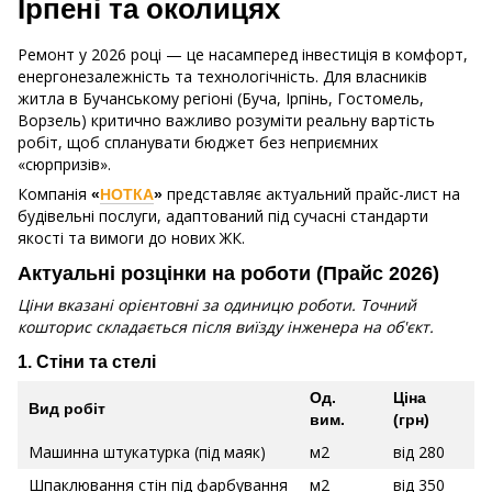
Ірпені та околицях
Ремонт у 2026 році — це насамперед інвестиція в комфорт,
енергонезалежність та технологічність. Для власників
житла в Бучанському регіоні (Буча, Ірпінь, Гостомель,
Ворзель) критично важливо розуміти реальну вартість
робіт, щоб спланувати бюджет без неприємних
«сюрпризів».
Компанія
представляє актуальний прайс-лист на
«
НОТКА
»
будівельні послуги, адаптований під сучасні стандарти
якості та вимоги до нових ЖК.
Актуальні розцінки на роботи (Прайс 2026)
Ціни вказані орієнтовні за одиницю роботи. Точний
кошторис складається після виїзду інженера на об'єкт.
1. Стіни та стелі
Од.
Ціна
Вид робіт
вим.
(грн)
Машинна штукатурка (під маяк)
м2
від 280
Шпаклювання стін під фарбування
м2
від 350