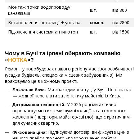
Монтаж точки водопроводу/
шт.
від 800
каналізації
Встановлення інсталяції + унітаза
компл.
від 2800
Підключення системи антипотоп
шт.
від 1500
Чому в Бучі та Ірпені обирають компанію
«
НОТКА
»?
Ремонт у новобудовах нашого регіону має свої особливості
(усадка будівель, специфіка місцевих забудовників). Ми
враховуємо це в кожному проекті.
Ми знаходимося тут, у Бучі. Це означає
Локальна база:
— жодної переплати за логістику майстрів із Києва.
У 2026 році ми активно
Дотримання технологій:
впроваджуємо системи шумоізоляції та автономного
живлення (інвертори, майстер-світло), що є критичним
для сучасних квартир.
Підписуючи договір, ви фіксуєте ціни з
Фіксована ціна:
нашого прайсу. Жодного «подорожчання робіт у