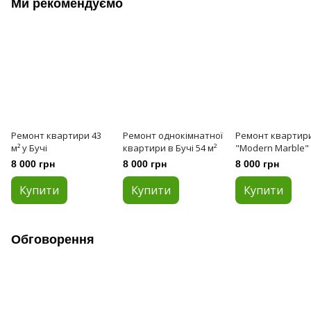
Ми рекомендуємо
Ремонт квартири 43
Ремонт однокімнатної
Ремонт квартир
м² у Бучі
квартири в Бучі 54 м²
"Modern Marble" 
Сіті Парк 2, Ірпін
8 000 грн
8 000 грн
8 000 грн
Купити
Купити
Купити
Обговорення