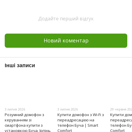
Додайте перший відгук
Новий коментар
Інші записи
3 липня 2026
3 липня 2026
29 червня 20
Розумний домофон з
Купити домофон з Wi-Fi з
Купити домо
керуванням зі
переадресацією на
переадреса
смартфона купити з
телефон Буча | Smart
телефон Бу
установкою Буча, Ірпінь
Comfort
Comfort