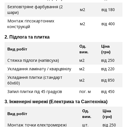
Безповітряне фарбування (2
м2
від 180
шари)
Монтаж гіпсокартонних
м2
від 400
конструкцій
2. Підлога та плитка
Од.
Ціна
Вид робіт
вим.
(грн)
Стяжка підлоги (напівсуха)
м2
від 250
Укладання ламінату / кварцвінілу
м2
від 220
Укладання плитки (стандарт
м2
від 850
60х60)
Запил плитки під 45 градусів
пог. м
від 450
3. Інженерні мережі (Електрика та Сантехніка)
Од.
Ціна
Вид робіт
вим.
(грн)
Монтаж точки електромережі
шт.
від 250