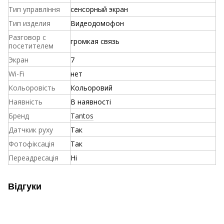
Тип управління
сенсорный экран
Тип изделия
Видеодомофон
Разговор с
громкая связь
посетителем
Экран
7
Wi-Fi
нет
Кольоровість
Кольоровий
Наявність
В наявності
Бренд
Tantos
Датчкик руху
Так
Фотофіксація
Так
Переадресація
Ні
Відгуки