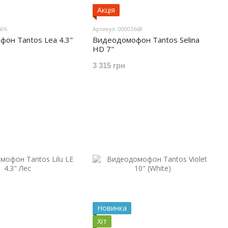
Акція
606
Артикул: 00003668
он Tantos Lea 4.3"
Видеодомофон Tantos Selina
HD 7"
3 315 грн
Новинка
Хіт