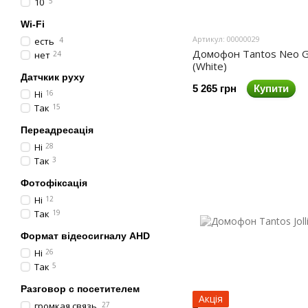
10
5
Wi-Fi
Артикул: 00000029
есть
4
Домофон Tantos Neo G
нет
24
(White)
Датчкик руху
5 265 грн
Купити
Ні
16
Так
15
Переадресація
Ні
28
Так
3
Фотофіксація
Ні
12
Так
19
Формат відеосигналу AHD
Ні
26
Так
5
Разговор с посетителем
Акція
громкая связь
27