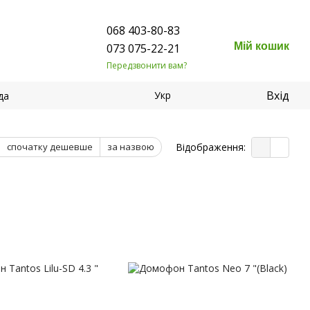
068 403-80-83
Мій кошик
073 075-22-21
Передзвонити вам?
Вхід
Укр
да
Відображення:
спочатку дешевше
за назвою