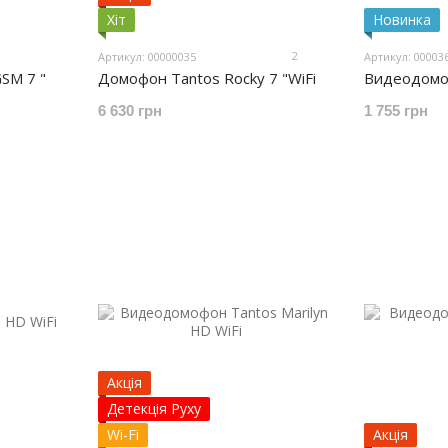
Хіт
Новинка
2
Артикул: 00000035
Артикул: 00003
SM 7 "
Домофон Tantos Rocky 7 "WiFi
Видеодомоф
6 630 грн
1 755 грн
Акція
Детекція Руху
Wi-Fi
Акція