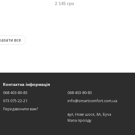
2 145 грн
казати все
Контактна інформація
068 403-80-83
068 403-80-83
073 075-22-21
info@smartcomfort.com.ua
Передзвонити вам?
вул, Нове шосе, 8А, Буча
Мапа проїзду