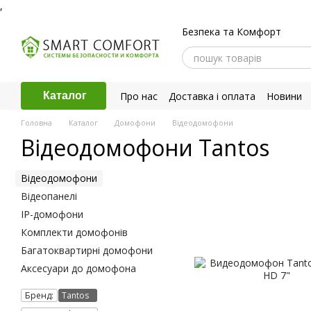
,
Перейти до основного контенту
Безпека та Комфорт
Про нас
Доставка і оплата
Новини
Каталог
Політика конфіденційності
Головна
Каталог
Домофони
Відеодомофони
Відеодомофони Tantos
Відеодомофони
Відеопанелі
IP-домофони
Комплекти домофонів
Багатоквартирні домофони
Аксесуари до домофона
Бренд:
Tantos