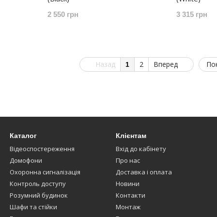
2 550 грн
3 315 грн
Назад
2
Вперед
По
1
Каталог
Клієнтам
Відеоспостереження
Вхід до кабінету
Домофони
Про нас
Охоронна сигналізація
Доставка і оплата
Контроль доступу
Новини
Розумний будинок
Контакти
Шафи та стійки
Монтаж