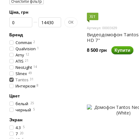
Очистити фільтр
Ціна, грн
Хіт
Від Ціна, грн
До Ціна, грн
ОК
Артикул: 00003639
Видеодомофон Tantos 
Бренд
HD 7"
Commax
2
Qualvision
1
8 500 грн
Купити
Arny
12
ATIS
21
NeoLight
14
Slinex
49
Tantos
31
Интерком
8
Цвет
белый
25
черный
5
Экран
4.3
5
7
20