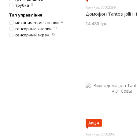
трубка
3
Артикул: 00002586
Домофон Tantos Jolli H
Тип управління
механические кнопки
4
14 430 грн
сенсорные кнопки
11
сенсорный экран
15
Акція
Артикул: 00002843