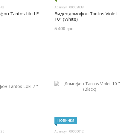
842
Артикул: 00002838
он Tantos Lilu LE
Видеодомофон Tantos Violet
10" (White)
5 400 грн
Новинка
025
Артикул: 00000012