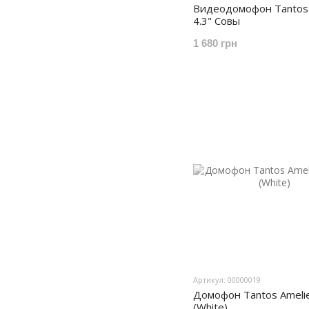
Видеодомофон Tantos L
4.3" Совы
1 680 грн
Артикул: 00000019
Домофон Tantos Amelie 
(White)