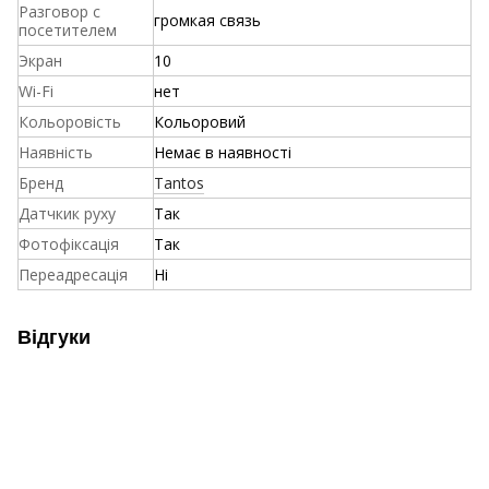
Разговор с
громкая связь
посетителем
Экран
10
Wi-Fi
нет
Кольоровість
Кольоровий
Наявність
Немає в наявності
Бренд
Tantos
Датчкик руху
Так
Фотофіксація
Так
Переадресація
Ні
Відгуки